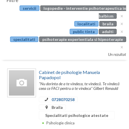
Filtre
Botosani
servicii
logopedie - interventie psihoterapeutica in
Evenimente
Braila
balbism
Cabinet
localitati
braila
Brasov
public tinta
adulti
Membri
Bucuresti
specialitati
psihoterapie experientiala si hipnoterapie
Buzau
Un rezultat
Calarasi
Cabinet de psihologie Manuela
Caras-Severin
Papadopol
"Nu dorinta de a te vindeca, te vindecă. Te vindecă
Cluj
ceea ce FACI pentru a te vindeca" Gilbert Renauld
Constanta
0728070258
Covasna
Braila
Specialitati psihologice atestate
Dambovita
Psihologie clinica