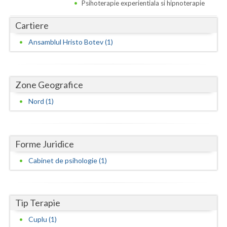
Dolj
Psihoterapie experientiala si hipnoterapie
Galati
Cartiere
Ansamblul Hristo Botev (1)
Giurgiu
Gorj
Harghita
Zone Geografice
Nord (1)
Hunedoara
Ialomita
Forme Juridice
Iasi
Cabinet de psihologie (1)
Ilfov
Maramures
Tip Terapie
Mehedinti
Cuplu (1)
Mures