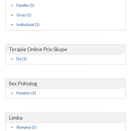
Familie (1)
Neamt
Grup (1)
Olt
Individual (1)
Prahova
Salaj
Terapie Online Prin Skype
Satu-Mare
Da (1)
Sibiu
Suceava
Sex Psiholog
Teleorman
Feminin (1)
Timis
Tulcea
Limba
Romana (1)
Valcea