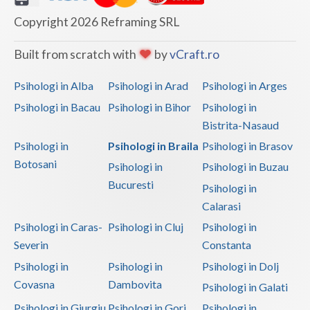
Copyright 2026 Reframing SRL
Built from scratch with
by
vCraft.ro
Psihologi in Alba
Psihologi in Arad
Psihologi in Arges
Psihologi in Bacau
Psihologi in Bihor
Psihologi in
Bistrita-Nasaud
Psihologi in
Psihologi in Braila
Psihologi in Brasov
Botosani
Psihologi in
Psihologi in Buzau
Bucuresti
Psihologi in
Calarasi
Psihologi in Caras-
Psihologi in Cluj
Psihologi in
Severin
Constanta
Psihologi in
Psihologi in
Psihologi in Dolj
Covasna
Dambovita
Psihologi in Galati
Psihologi in Giurgiu
Psihologi in Gorj
Psihologi in