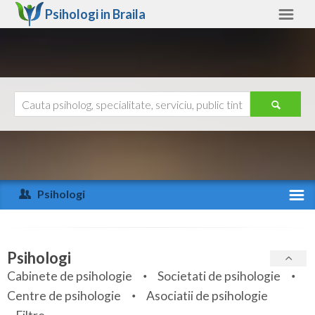
Psihologi in
Braila
Braila
Alte judete
Ajutor
Contact
Alba
Arad
Psihologi
Arges
Activitate recenta
Bacau
Specialitati
Psihologi
Bihor
Cabinete de psihologie
Societati de psihologie
Servicii
Centre de psihologie
Asociatii de psihologie
Bistrita-Nasaud
Articole