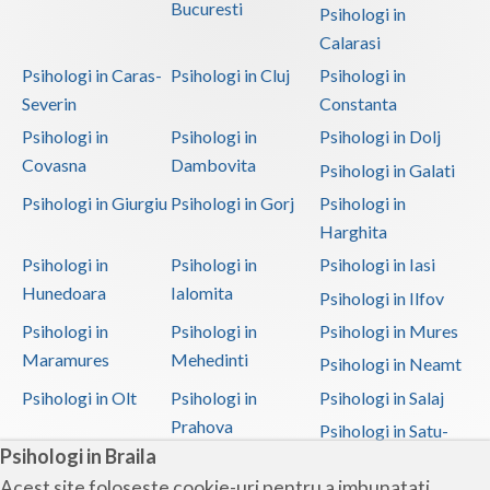
Bucuresti
Psihologi in
Calarasi
Psihologi in Caras-
Psihologi in Cluj
Psihologi in
Severin
Constanta
Psihologi in
Psihologi in
Psihologi in Dolj
Covasna
Dambovita
Psihologi in Galati
Psihologi in Giurgiu
Psihologi in Gorj
Psihologi in
Harghita
Psihologi in
Psihologi in
Psihologi in Iasi
Hunedoara
Ialomita
Psihologi in Ilfov
Psihologi in
Psihologi in
Psihologi in Mures
Maramures
Mehedinti
Psihologi in Neamt
Psihologi in Olt
Psihologi in
Psihologi in Salaj
Prahova
Psihologi in Satu-
Psihologi in Braila
Mare
Acest site foloseste cookie-uri pentru a imbunatati