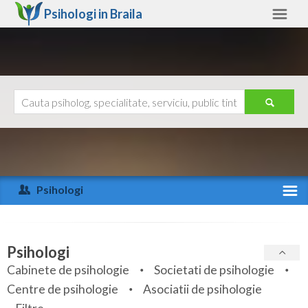
Psihologi in
Braila
Braila
Alte judete
Ajutor
Contact
Alba
Arad
Psihologi
Arges
Activitate recenta
Bacau
Specialitati
Psihologi
Bihor
Cabinete de psihologie
Societati de psihologie
Servicii
Centre de psihologie
Asociatii de psihologie
Bistrita-Nasaud
Articole