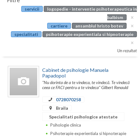
Filtre
Botosani
servicii
logopedie - interventie psihoterapeutica in
Evenimente
Braila
balbism
Cabinet
cartiere
ansamblul hristo botev
Brasov
specialitati
psihoterapie experientiala si hipnoterapie
Membri
Bucuresti
Un rezultat
Buzau
Calarasi
Cabinet de psihologie Manuela
Papadopol
Caras-Severin
"Nu dorinta de a te vindeca, te vindecă. Te vindecă
ceea ce FACI pentru a te vindeca" Gilbert Renauld
Cluj
0728070258
Constanta
Braila
Covasna
Specialitati psihologice atestate
Psihologie clinica
Dambovita
Psihoterapie experientiala si hipnoterapie