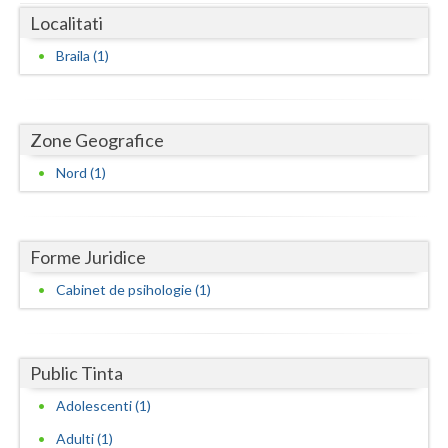
Dolj
Localitati
Galati
Braila (1)
Giurgiu
Gorj
Zone Geografice
Harghita
Nord (1)
Hunedoara
Ialomita
Forme Juridice
Iasi
Cabinet de psihologie (1)
Ilfov
Maramures
Public Tinta
Mehedinti
Adolescenti (1)
Adulti (1)
Mures