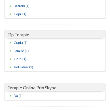
Batrani (1)
Neamt
Copii (1)
Olt
Prahova
Tip Terapie
Salaj
Cuplu (1)
Satu-Mare
Familie (1)
Sibiu
Grup (1)
Individual (1)
Suceava
Teleorman
Terapie Online Prin Skype
Timis
Da (1)
Tulcea
Valcea