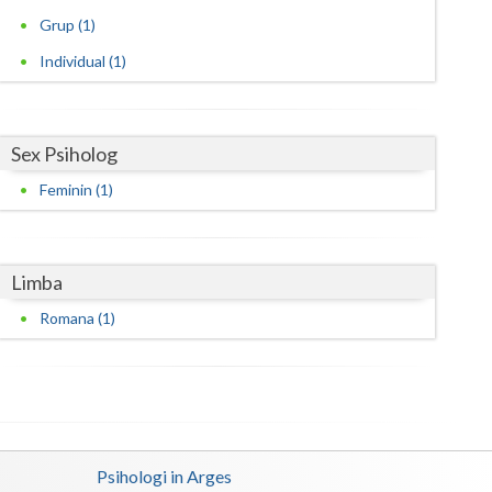
Grup (1)
Satu-Mare
Individual (1)
Sibiu
Suceava
Sex Psiholog
Teleorman
Feminin (1)
Timis
Tulcea
Limba
Valcea
Romana (1)
Vaslui
Vrancea
Psihologi in Arges