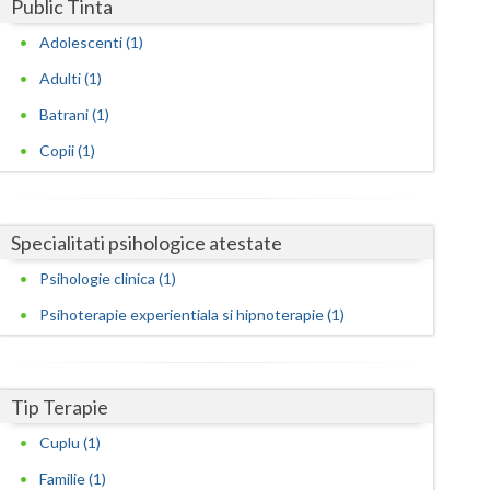
Harghita
Public Tinta
Adolescenti (1)
Hunedoara
Adulti (1)
Ialomita
Batrani (1)
Iasi
Copii (1)
Ilfov
Maramures
Specialitati psihologice atestate
Mehedinti
Psihologie clinica (1)
Mures
Psihoterapie experientiala si hipnoterapie (1)
Neamt
Olt
Tip Terapie
Prahova
Cuplu (1)
Familie (1)
Salaj