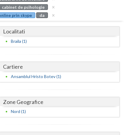
Buzau
cabinet de psihologie
online prin skype
da
Calarasi
Caras-Severin
Localitati
Cluj
Braila (1)
Constanta
Covasna
Cartiere
Dambovita
Ansamblul Hristo Botev (1)
Dolj
Galati
Zone Geografice
Nord (1)
Giurgiu
Gorj