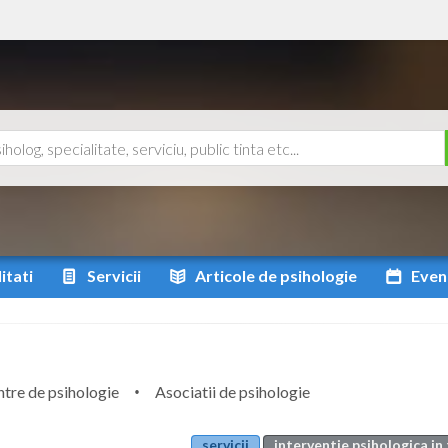
itati
Servicii
Articole
de psihologie
Even
tre de psihologie
Asociatii de psihologie
servicii
interventie psihologica in 