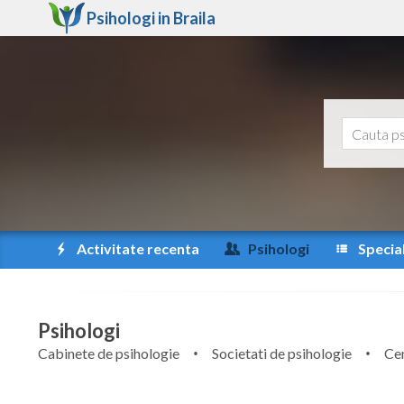
Psihologi in
Braila
Activitate recenta
Psihologi
Special
Psihologi
Cabinete de psihologie
Societati de psihologie
Cen