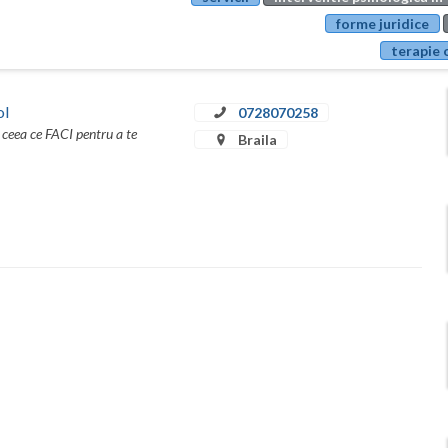
forme juridice
terapie 
ol
0728070258
 ceea ce FACI pentru a te
Braila