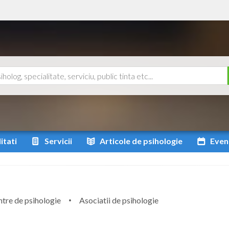
itati
Servicii
Articole
de psihologie
Even
tre de psihologie
Asociatii de psihologie