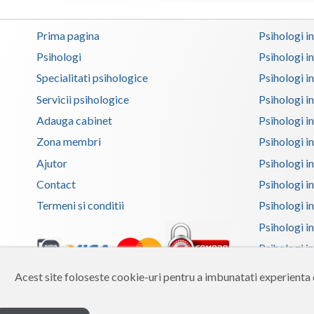
Prima pagina
Psihologi i
Psihologi
Psihologi i
Specialitati psihologice
Psihologi i
Servicii psihologice
Psihologi i
Adauga cabinet
Psihologi i
Zona membri
Psihologi i
Ajutor
Psihologi in
Contact
Psihologi i
Termeni si conditii
Psihologi in
Psihologi i
Psihologi in
Psihologi i
Acest site foloseste cookie-uri pentru a imbunatati experienta d
Copyright 2026 Reframing SRL
Psihologi i
Built from scratch with
by
vCraft.ro
Psihologi i