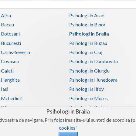
n Alba
Psihologi in Arad
n Bacau
Psihologi in Bihor
n Botosani
Psihologi in Braila
n Bucuresti
Psihologi in Buzau
n Caras-Severin
Psihologi in Cluj
n Covasna
Psihologi in Dambovita
 Galati
Psihologi in Giurgiu
n Harghita
Psihologi in Hunedoara
 Iasi
Psihologi in Ilfov
n Mehedinti
Psihologi in Mures
 Olt
Psihologi in Prahova
Psihologi in Braila
n Satu-Mare
Psihologi in Sibiu
voastra de navigare. Prin folosirea site-ului sunteti de acord sa fol
n Teleorman
Psihologi in Timis
cookies"
n Valcea
Psihologi in Vaslui