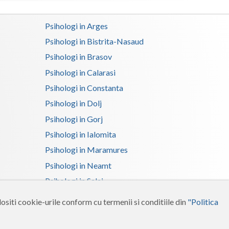
Psihoterapie - Interventie psihoterapeutica in ... (1)
Psihologi in Arges
Psihologi in Bistrita-Nasaud
Psihologi in Brasov
Psihologi in Calarasi
Psihologi in Constanta
Psihologi in Dolj
Psihologi in Gorj
Psihologi in Ialomita
Psihologi in Maramures
Psihologi in Neamt
Psihologi in Salaj
Psihologi in Suceava
ositi cookie-urile conform cu termenii si conditiile din
"Politica
Psihologi in Tulcea
Psihologi in Vrancea