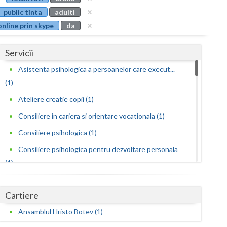
Buzau
public tinta
adulti
online prin skype
da
Calarasi
Caras-Severin
Servicii
Cluj
Asistenta psihologica a persoanelor care execut...
(1)
Constanta
Ateliere creatie copii (1)
Covasna
Consiliere in cariera si orientare vocationala (1)
Dambovita
Consiliere psihologica (1)
Dolj
Consiliere psihologica pentru dezvoltare personala
(1)
Galati
Consiliere psihologica pentru persoane
Giurgiu
dependen... (1)
Cartiere
Gorj
Consiliere psihologica pentru persoanele care s...
Ansamblul Hristo Botev (1)
(1)