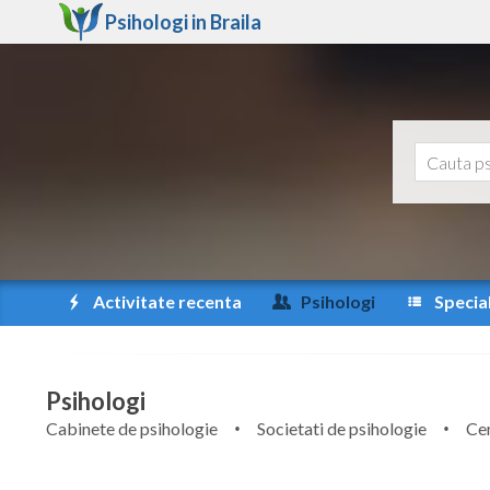
Psihologi in
Braila
Activitate recenta
Psihologi
Special
Psihologi
Cabinete de psihologie
Societati de psihologie
Cen