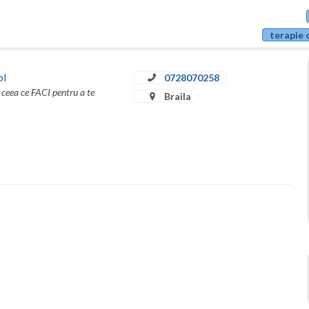
terapie 
ol
0728070258
 ceea ce FACI pentru a te
Braila