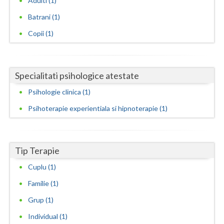
Adulti (1)
Batrani (1)
Neamt
Copii (1)
Olt
Prahova
Specialitati psihologice atestate
Salaj
Psihologie clinica (1)
Satu-Mare
Psihoterapie experientiala si hipnoterapie (1)
Sibiu
Suceava
Tip Terapie
Teleorman
Cuplu (1)
Timis
Familie (1)
Tulcea
Grup (1)
Individual (1)
Valcea