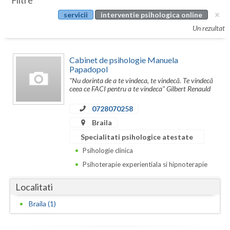
Filtre
Botosani
servicii
interventie psihologica online
Evenimente
Braila
Un rezultat
Cabinet
Brasov
Cabinet de psihologie Manuela
Membri
Bucuresti
Papadopol
"Nu dorinta de a te vindeca, te vindecă. Te vindecă
Buzau
ceea ce FACI pentru a te vindeca" Gilbert Renauld
0728070258
Calarasi
Braila
Caras-Severin
Specialitati psihologice atestate
Cluj
Psihologie clinica
Psihoterapie experientiala si hipnoterapie
Constanta
Localitati
Covasna
Braila (1)
Dambovita