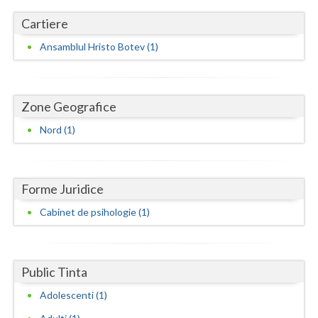
Dolj
Cartiere
Galati
Ansamblul Hristo Botev (1)
Giurgiu
Gorj
Zone Geografice
Harghita
Nord (1)
Hunedoara
Ialomita
Forme Juridice
Iasi
Cabinet de psihologie (1)
Ilfov
Maramures
Public Tinta
Mehedinti
Adolescenti (1)
Mures