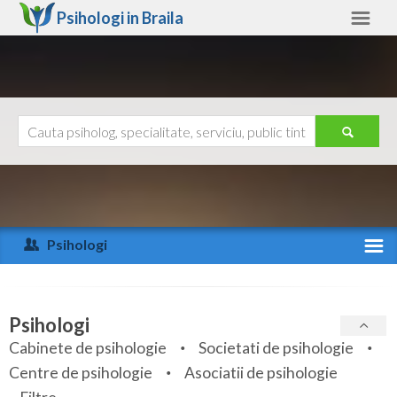
Psihologi in
Braila
Braila
Alte judete
Ajutor
Contact
Alba
Arad
Psihologi
Arges
Activitate recenta
Bacau
Specialitati
Psihologi
Bihor
Cabinete de psihologie
Societati de psihologie
Servicii
Centre de psihologie
Asociatii de psihologie
Bistrita-Nasaud
Articole