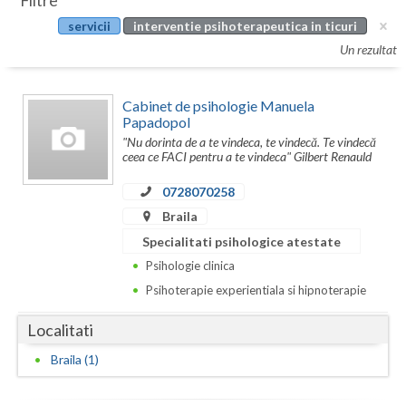
Filtre
Botosani
servicii
interventie psihoterapeutica in ticuri
Evenimente
Braila
Un rezultat
Cabinet
Brasov
Cabinet de psihologie Manuela
Membri
Bucuresti
Papadopol
"Nu dorinta de a te vindeca, te vindecă. Te vindecă
Buzau
ceea ce FACI pentru a te vindeca" Gilbert Renauld
0728070258
Calarasi
Braila
Caras-Severin
Specialitati psihologice atestate
Cluj
Psihologie clinica
Psihoterapie experientiala si hipnoterapie
Constanta
Localitati
Covasna
Braila (1)
Dambovita