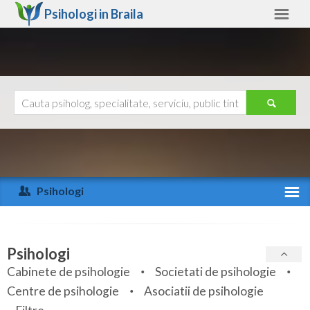
Psihologi in
Braila
Braila
Alte judete
Ajutor
Contact
Alba
Arad
Psihologi
Arges
Activitate recenta
Bacau
Specialitati
Psihologi
Bihor
Cabinete de psihologie
Societati de psihologie
Servicii
Centre de psihologie
Asociatii de psihologie
Bistrita-Nasaud
Articole