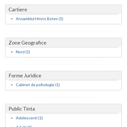
Dolj
Cartiere
Galati
Ansamblul Hristo Botev (1)
Giurgiu
Gorj
Zone Geografice
Harghita
Nord (1)
Hunedoara
Ialomita
Forme Juridice
Iasi
Cabinet de psihologie (1)
Ilfov
Maramures
Public Tinta
Mehedinti
Adolescenti (1)
Mures