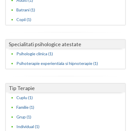
Adulti (1)
Batrani (1)
Neamt
Copii (1)
Olt
Prahova
Specialitati psihologice atestate
Salaj
Psihologie clinica (1)
Satu-Mare
Psihoterapie experientiala si hipnoterapie (1)
Sibiu
Suceava
Tip Terapie
Teleorman
Cuplu (1)
Timis
Familie (1)
Tulcea
Grup (1)
Individual (1)
Valcea