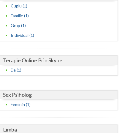
Cuplu (1)
Satu-Mare
Familie (1)
Sibiu
Grup (1)
Suceava
Individual (1)
Teleorman
Timis
Terapie Online Prin Skype
Da (1)
Tulcea
Valcea
Vaslui
Sex Psiholog
Feminin (1)
Vrancea
Limba