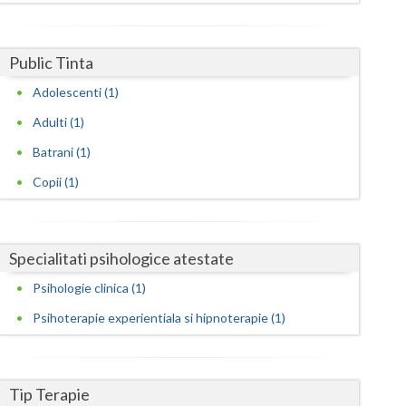
Harghita
Hunedoara
Public Tinta
Ialomita
Adolescenti (1)
Iasi
Adulti (1)
Ilfov
Batrani (1)
Copii (1)
Maramures
Mehedinti
Specialitati psihologice atestate
Mures
Psihologie clinica (1)
Neamt
Psihoterapie experientiala si hipnoterapie (1)
Olt
Prahova
Tip Terapie
Salaj