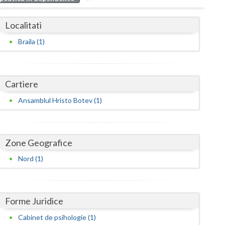
Buzau
Localitati
Calarasi
Braila (1)
Caras-Severin
Cluj
Cartiere
Constanta
Ansamblul Hristo Botev (1)
Covasna
Dambovita
Zone Geografice
Dolj
Nord (1)
Galati
Giurgiu
Forme Juridice
Gorj
Cabinet de psihologie (1)