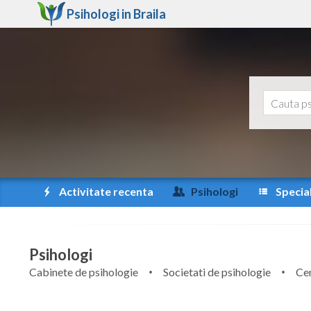
Psihologi in
Braila
Activitate recenta
Psihologi
Special
Psihologi
Cabinete de psihologie
Societati de psihologie
Cen