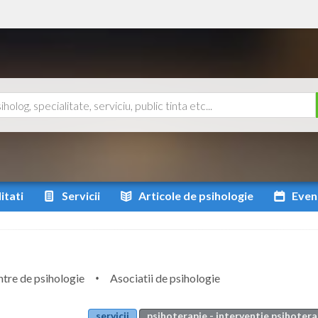
itati
Servicii
Articole
de psihologie
Even
tre de psihologie
Asociatii de psihologie
servicii
psihoterapie - interventie psihoter