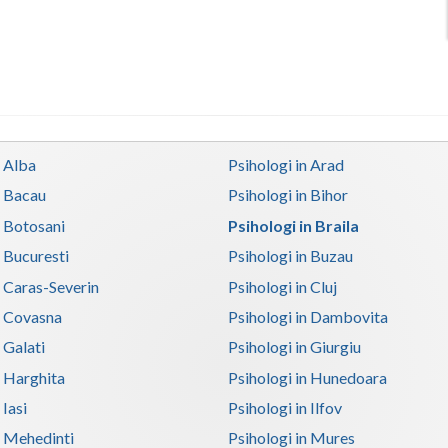
n Alba
Psihologi in Arad
n Bacau
Psihologi in Bihor
n Botosani
Psihologi in Braila
n Bucuresti
Psihologi in Buzau
n Caras-Severin
Psihologi in Cluj
n Covasna
Psihologi in Dambovita
 Galati
Psihologi in Giurgiu
n Harghita
Psihologi in Hunedoara
 Iasi
Psihologi in Ilfov
n Mehedinti
Psihologi in Mures