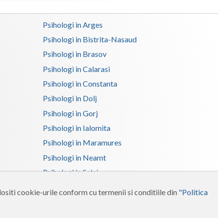
Psihoterapie - Interventie psihoterapeutica in ... (1)
Psihologi in Arges
Psihologi in Bistrita-Nasaud
Psihologi in Brasov
Psihologi in Calarasi
Psihologi in Constanta
Psihologi in Dolj
Psihologi in Gorj
Psihologi in Ialomita
Psihologi in Maramures
Psihologi in Neamt
Psihologi in Salaj
Psihologi in Suceava
ositi cookie-urile conform cu termenii si conditiile din
"Politica
Psihologi in Tulcea
Psihologi in Vrancea