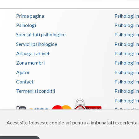
Prima pagina
Psihologi i
Psihologi
Psihologi i
Specialitati psihologice
Psihologi i
Servicii psihologice
Psihologi i
Adauga cabinet
Psihologi i
Zona membri
Psihologi i
Ajutor
Psihologi in
Contact
Psihologi i
Termeni si conditii
Psihologi in
Psihologi i
Psihologi in
Psihologi i
Acest site foloseste cookie-uri pentru a imbunatati experienta d
Copyright 2026 Reframing SRL
Psihologi i
Built from scratch with
by
vCraft.ro
Psihologi i