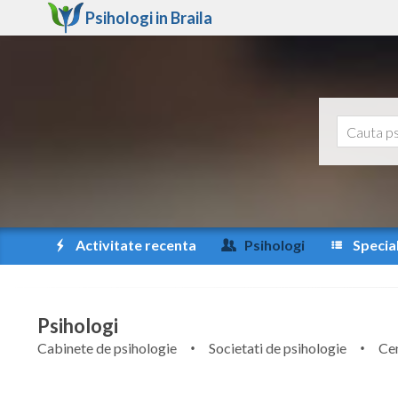
Psihologi in
Braila
Activitate recenta
Psihologi
Special
Psihologi
Cabinete de psihologie
Societati de psihologie
Cen