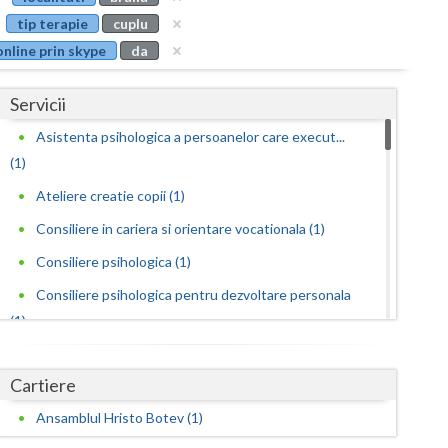
Buzau
tip terapie
cuplu
online prin skype
da
Calarasi
Caras-Severin
Servicii
Cluj
Asistenta psihologica a persoanelor care execut...
(1)
Constanta
Ateliere creatie copii (1)
Covasna
Consiliere in cariera si orientare vocationala (1)
Dambovita
Consiliere psihologica (1)
Dolj
Consiliere psihologica pentru dezvoltare personala
(1)
Galati
Consiliere psihologica pentru persoane
Giurgiu
dependen... (1)
Cartiere
Gorj
Consiliere psihologica pentru persoanele care s...
Ansamblul Hristo Botev (1)
(1)