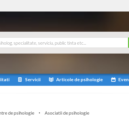
itati
Servicii
Articole
de psihologie
Even
tre de psihologie
Asociatii de psihologie