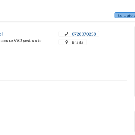
terapie 
ol
0728070258
 ceea ce FACI pentru a te
Braila