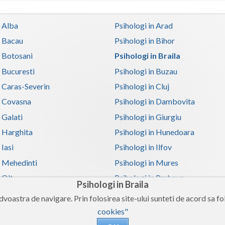
n Alba
Psihologi in Arad
n Bacau
Psihologi in Bihor
n Botosani
Psihologi in Braila
n Bucuresti
Psihologi in Buzau
n Caras-Severin
Psihologi in Cluj
n Covasna
Psihologi in Dambovita
 Galati
Psihologi in Giurgiu
n Harghita
Psihologi in Hunedoara
 Iasi
Psihologi in Ilfov
n Mehedinti
Psihologi in Mures
 Olt
Psihologi in Prahova
Psihologi in Braila
n Satu-Mare
Psihologi in Sibiu
voastra de navigare. Prin folosirea site-ului sunteti de acord sa fol
n Teleorman
Psihologi in Timis
cookies"
n Valcea
Psihologi in Vaslui