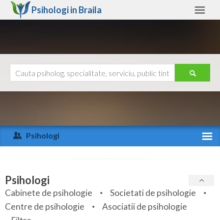
Psihologi in
Braila
Braila
Alte judete
Ajutor
Contact
Alba
Arad
Psihologi
Arges
Activitate recenta
Bacau
Specialitati
Psihologi
Bihor
Cabinete de psihologie
Societati de psihologie
Servicii
Centre de psihologie
Asociatii de psihologie
Bistrita-Nasaud
Articole