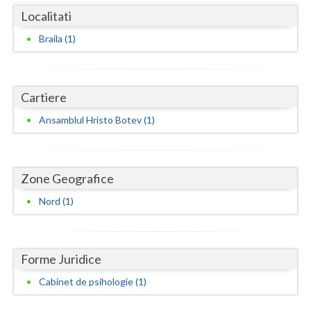
Dolj
Localitati
Galati
Braila (1)
Giurgiu
Gorj
Cartiere
Harghita
Ansamblul Hristo Botev (1)
Hunedoara
Ialomita
Zone Geografice
Iasi
Nord (1)
Ilfov
Maramures
Forme Juridice
Mehedinti
Cabinet de psihologie (1)
Mures