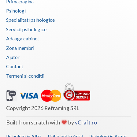
Prima pagina
Vaslui
Psihologi
Specialitati psihologice
Vrancea
Servicii psihologice
Adauga cabinet
Zona membri
Ajutor
Contact
Termeni si conditii
Copyright 2026 Reframing SRL
Built from scratch with
by
vCraft.ro
Psihologi in Alba
Psihologi in Arad
Psihologi in Arges