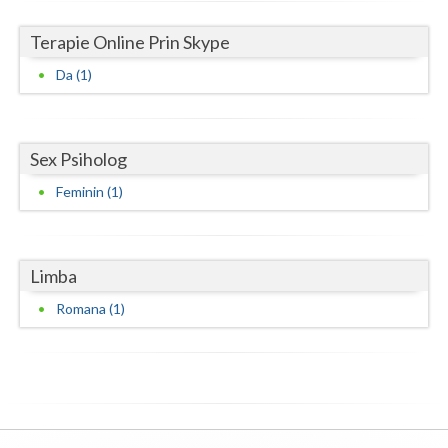
Neamt
Terapie Online Prin Skype
Da (1)
Olt
Prahova
Salaj
Sex Psiholog
Feminin (1)
Satu-Mare
Sibiu
Limba
Suceava
Romana (1)
Teleorman
Timis
Tulcea
Valcea