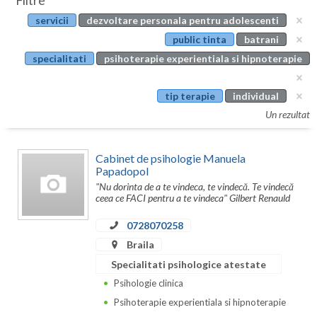
Filtre
Botosani
servicii
dezvoltare personala pentru adolescenti
Evenimente
Braila
public tinta
batrani
Cabinet
specialitati
psihoterapie experientiala si hipnoterapie
Brasov
Membri
Bucuresti
tip terapie
individual
Un rezultat
Buzau
Calarasi
Cabinet de psihologie Manuela
Papadopol
Caras-Severin
"Nu dorinta de a te vindeca, te vindecă. Te vindecă
ceea ce FACI pentru a te vindeca" Gilbert Renauld
Cluj
0728070258
Constanta
Braila
Covasna
Specialitati psihologice atestate
Psihologie clinica
Dambovita
Psihoterapie experientiala si hipnoterapie